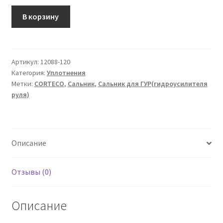
Количество
В корзину
товара
Сальник
25X46X7
Артикул:
12088-120
Категория:
Уплотнения
Метки:
CORTECO
,
Сальник
,
Сальник для ГУР(гидроусилителя
руля)
Описание
Отзывы (0)
Описание