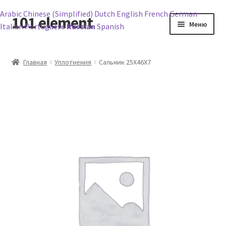
Arabic
Chinese (Simplified)
Dutch
English
French
German
101 element
Перейти
Перейти
Меню
Italian
Portuguese
Russian
Spanish
к
к
навигации
содержимому
Главная
Главная
Уплотнения
Сальник 25X46X7
Корзина
Магазин
Мой аккаунт
Оформление заказа