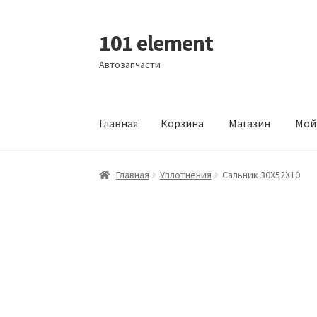
101 element
Перейти
Перейти
к
к
Автозапчасти
навигации
содержимому
Главная
Корзина
Магазин
Мой
Главная
Корзина
Магазин
Мой аккаунт
Офор
Главная
Уплотнения
Сальник 30X52X10