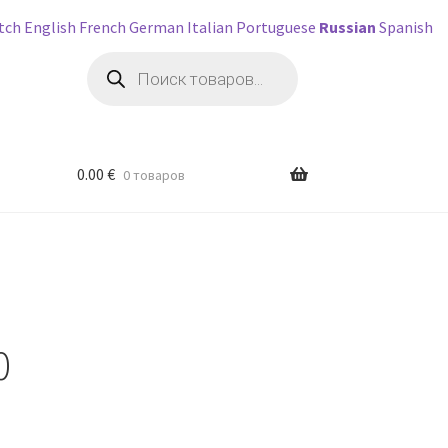
tch
English
French
German
Italian
Portuguese
Russian
Spanish
Поиск
товаров
0.00
€
0 товаров
0