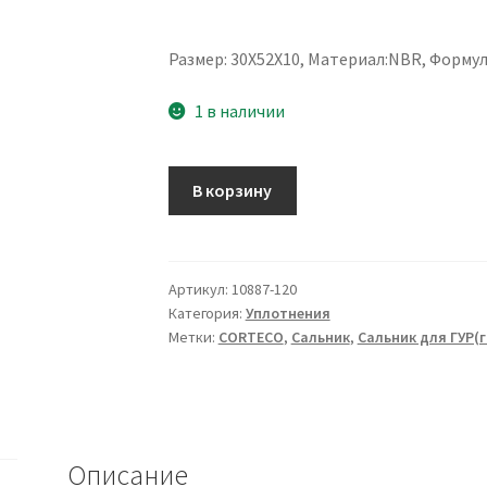
Размер: 30X52X10, Материал:NBR, Формул
1 в наличии
Количество
В корзину
товара
Сальник
30X52X10
Артикул:
10887-120
Категория:
Уплотнения
Метки:
CORTECO
,
Сальник
,
Сальник для ГУР(
Описание