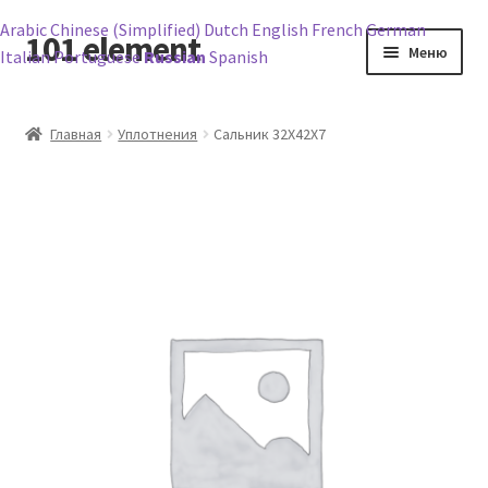
Arabic
Chinese (Simplified)
Dutch
English
French
German
101 element
Перейти
Перейти
Меню
Italian
Portuguese
Russian
Spanish
к
к
навигации
содержимому
Главная
Главная
Уплотнения
Сальник 32X42X7
Корзина
Магазин
Мой аккаунт
Оформление заказа