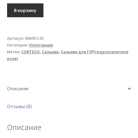
Количество
В корзину
товара
Сальник
32X42X7
Артикул:
00699-120
Категория:
Уплотнения
Метки:
CORTECO
,
Сальник
,
Сальник для ГУР(гидроусилителя
руля)
Описание
Отзывы (0)
Описание