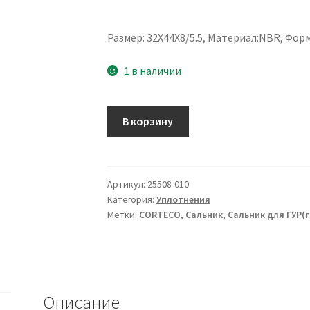
Размер: 32X44X8/5.5, Материал:NBR, Фор
1 в наличии
Количество
В корзину
товара
Сальник
32X44X8/5.5
Артикул:
25508-010
Категория:
Уплотнения
Метки:
CORTECO
,
Сальник
,
Сальник для ГУР(
Описание