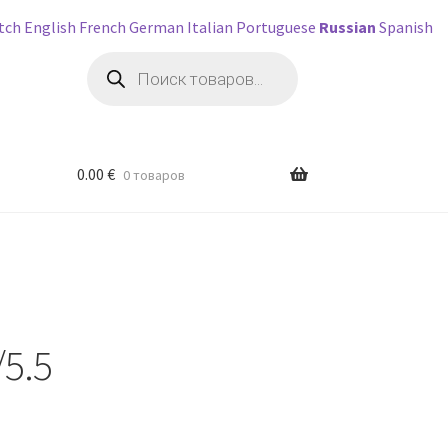
tch
English
French
German
Italian
Portuguese
Russian
Spanish
Поиск
товаров
0.00
€
0 товаров
5.5