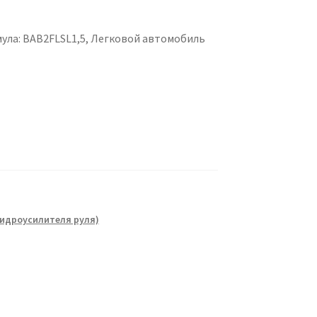
мула: BAB2FLSL1,5, Легковой автомобиль
гидроусилителя руля)