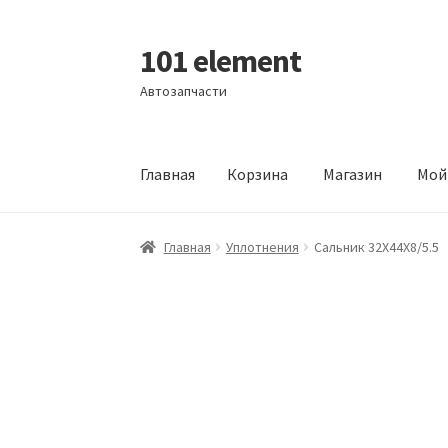
101 element
Перейти
Перейти
к
к
Автозапчасти
навигации
содержимому
Главная
Корзина
Магазин
Мой
Главная
Корзина
Магазин
Мой аккаунт
Офор
Главная
Уплотнения
Сальник 32X44X8/5.5