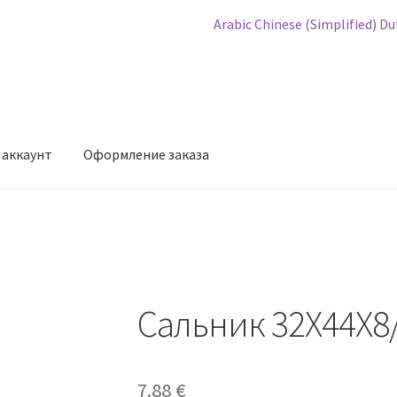
Arabic
Chinese (Simplified)
Du
 аккаунт
Оформление заказа
мление заказа
Сальник 32X44X8/
7.88
€