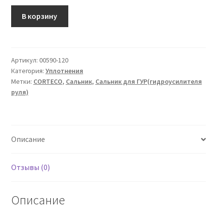
Количество
В корзину
товара
Сальник
50X68X10
Артикул:
00590-120
Категория:
Уплотнения
Метки:
CORTECO
,
Сальник
,
Сальник для ГУР(гидроусилителя
руля)
Описание
Отзывы (0)
Описание