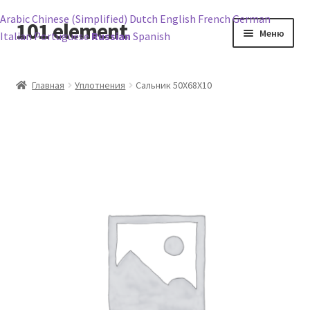
Arabic
Chinese (Simplified)
Dutch
English
French
German
101 element
Перейти
Перейти
Меню
Italian
Portuguese
Russian
Spanish
к
к
навигации
содержимому
Главная
Главная
Уплотнения
Сальник 50X68X10
Корзина
Магазин
Мой аккаунт
Оформление заказа